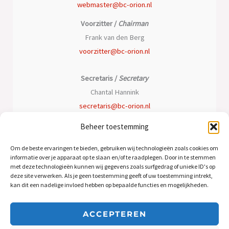
webmaster@bc-orion.nl
Voorzitter /
Chairman
Frank van den Berg
voorzitter@bc-orion.nl
Secretaris /
Secretary
Chantal Hannink
secretaris@bc-orion.nl
Beheer toestemming
Penningmeester /
Treasurer
Peter Oomen
Om de beste ervaringen te bieden, gebruiken wij technologieën zoals cookies om
informatie over je apparaat op te slaan en/of te raadplegen. Door in te stemmen
penningmeester@bc-orion.nl
met deze technologieën kunnen wij gegevens zoals surfgedrag of unieke ID's op
deze site verwerken. Als je geen toestemming geeft of uw toestemming intrekt,
kan dit een nadelige invloed hebben op bepaalde functies en mogelijkheden.
Algemeen bestuurslid /
General member
Jeroen Bos
ACCEPTEREN