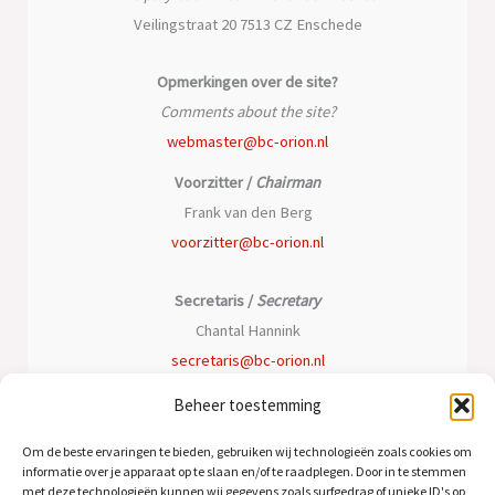
Veilingstraat 20 7513 CZ Enschede
Opmerkingen over de site?
Comments about the site?
webmaster@bc-orion.nl
Voorzitter /
Chairman
Frank van den Berg
voorzitter@bc-orion.nl
Secretaris /
Secretary
Chantal Hannink
secretaris@bc-orion.nl
Beheer toestemming
Penningmeester /
Treasurer
Peter Oomen
Om de beste ervaringen te bieden, gebruiken wij technologieën zoals cookies om
informatie over je apparaat op te slaan en/of te raadplegen. Door in te stemmen
penningmeester@bc-orion.nl
met deze technologieën kunnen wij gegevens zoals surfgedrag of unieke ID's op