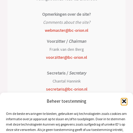
Opmerkingen over de site?
Comments about the site?
webmaster@bc-orion.nl
Voorzitter /
Chairman
Frank van den Berg
voorzitter@bc-orion.nl
Secretaris /
Secretary
Chantal Hannink
secretaris@bc-orion.nl
Beheer toestemming
Penningmeester /
Treasurer
Peter Oomen
Om de beste ervaringen te bieden, gebruiken wij technologieën zoals cookies om
informatie over je apparaat op te slaan en/of te raadplegen. Door in te stemmen
penningmeester@bc-orion.nl
met deze technologieën kunnen wij gegevens zoals surfgedrag of unieke ID's op
deze site verwerken. Als je geen toestemming geeft of uw toestemming intrekt,