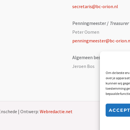
secretaris@bc-orion.nl
Penningmeester /
Treasurer
Peter Oomen
penningmeester@bc-orion.n
Algemeen bestuurslid /
Gene
Jeroen Bos
Om de beste erva
over je apparaat
kunnen wij gegev
toestemming geef
bepaalde functi
ACCEP
Enschede | Ontwerp:
Webredactie.net