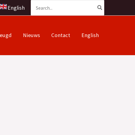
Zoeken
English
naar:
Jeugd
Nieuws
Contact
English