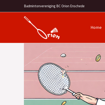
Ga
Badmintonvereniging BC Orion Enschede
naar
de
inhoud
Home