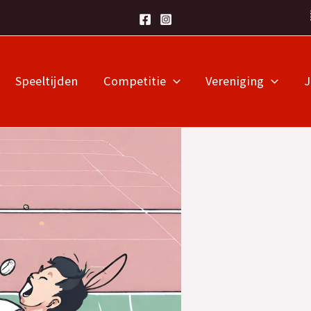
Speeltijden
Competitie
Vereniging