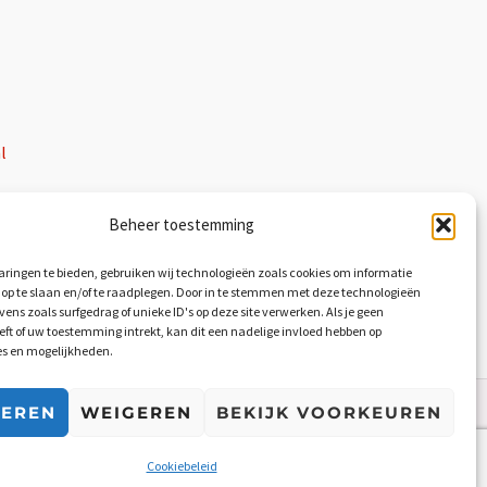
l
ral member
Beheer toestemming
ringen te bieden, gebruiken wij technologieën zoals cookies om informatie
 op te slaan en/of te raadplegen. Door in te stemmen met deze technologieën
ens zoals surfgedrag of unieke ID's op deze site verwerken. Als je geen
t of uw toestemming intrekt, kan dit een nadelige invloed hebben op
es en mogelijkheden.
TEREN
WEIGEREN
BEKIJK VOORKEUREN
Cookiebeleid