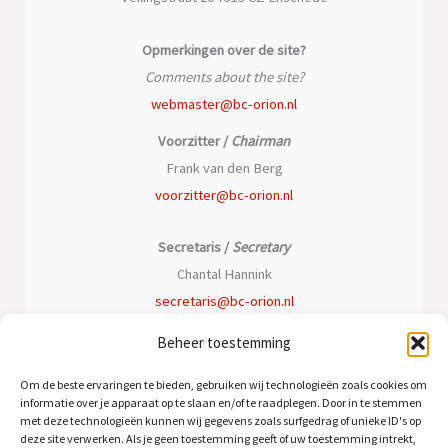
Opmerkingen over de site?
Comments about the site?
webmaster@bc-orion.nl
Voorzitter /
Chairman
Frank van den Berg
voorzitter@bc-orion.nl
Secretaris /
Secretary
Chantal Hannink
secretaris@bc-orion.nl
Beheer toestemming
Penningmeester /
Treasurer
Peter Oomen
Om de beste ervaringen te bieden, gebruiken wij technologieën zoals cookies om
informatie over je apparaat op te slaan en/of te raadplegen. Door in te stemmen
penningmeester@bc-orion.nl
met deze technologieën kunnen wij gegevens zoals surfgedrag of unieke ID's op
deze site verwerken. Als je geen toestemming geeft of uw toestemming intrekt,