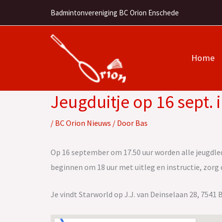
Ga
Badmintonvereniging BC Orion Enschede
naar
de
inhoud
Home
Jeugduitje op 16 sept. 
/
BC Orion Nieuws
/ Door
Bas
Op 16 september om 17.50 uur worden alle jeugdled
beginnen om 18 uur met uitleg en instructie, zorg d
Je vindt Starworld op J.J. van Deinselaan 28, 7541