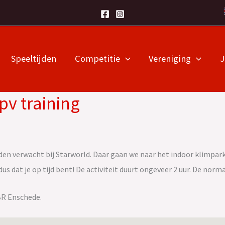
Speeltijden
Competitie
Vereniging
ipv training
en verwacht bij Starworld. Daar gaan we naar het indoor klimpark 
us dat je op tijd bent! De activiteit duurt ongeveer 2 uur. De norm
 BR Enschede.