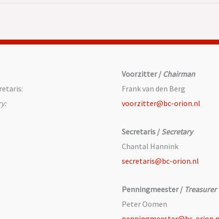
Voorzitter /
Chairman
etaris:
Frank van den Berg
y:
voorzitter@bc-orion.nl
Secretaris /
Secretary
Chantal Hannink
secretaris@bc-orion.nl
Penningmeester /
Treasurer
Peter Oomen
penningmeester@bc-orion.n