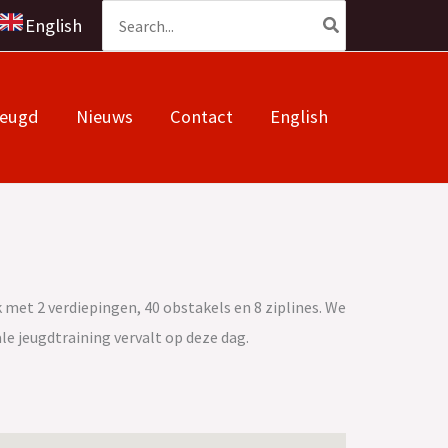
Zoeken
English
naar:
Jeugd
Nieuws
Contact
English
met 2 verdiepingen, 40 obstakels en 8 ziplines. We
ale jeugdtraining vervalt op deze dag.