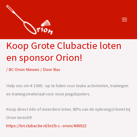
Ga
naar
de
inhoud
Koop Grote Clubactie loten
en sponsor Orion!
/
BC Orion Nieuws
/ Door
Bas
Help ons om € 1000.- op te halen voor leuke activiteiten, trainingen
en trainingsmateriaal voor onze jeugdspelers.
Koop direct één of meerdere loten. 80% van de opbrengst komt bij
Orion terecht!
https://lot.clubactie.nl/lot/b.c.-orion/406922