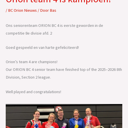
/
BC Orion Nieuws
/ Door
Bas
Ons seniorenteam ORION BC 4 is eerste geworden in de
competitie 8e divisie afd. 2
Goed gespeeld en van harte gefeliciteerd!
Orion’s team 4 are champions!
Our ORION BC 4 senior team have finished top of the 2025–2026 8th
Division, Section 2 league.
Well played and congratulations!