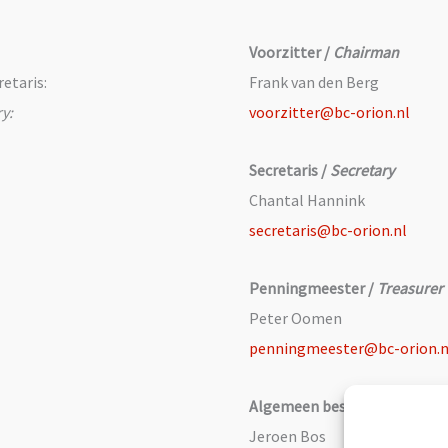
Voorzitter /
Chairman
etaris:
Frank van den Berg
y:
voorzitter@bc-orion.nl
Secretaris /
Secretary
Chantal Hannink
secretaris@bc-orion.nl
Penningmeester /
Treasurer
Peter Oomen
penningmeester@bc-orion.n
Algemeen bestuurslid /
Gene
Jeroen Bos