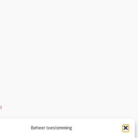
l
ral member
Beheer toestemming