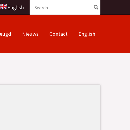
Zoeken
English
naar:
Jeugd
Nieuws
Contact
English