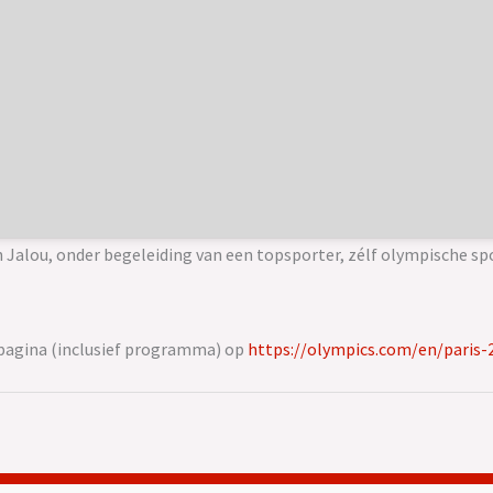
n Jalou, onder begeleiding van een topsporter, zélf olympische sp
pagina (inclusief programma) op
https://olympics.com/en/paris