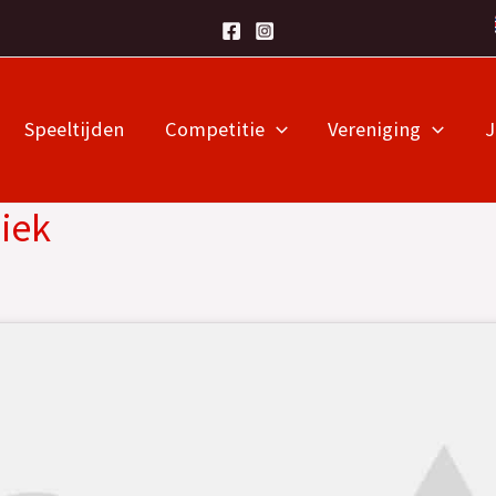
Speeltijden
Competitie
Vereniging
iek