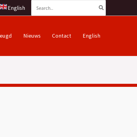
Zoeken
English
naar:
Jeugd
Nieuws
Contact
English