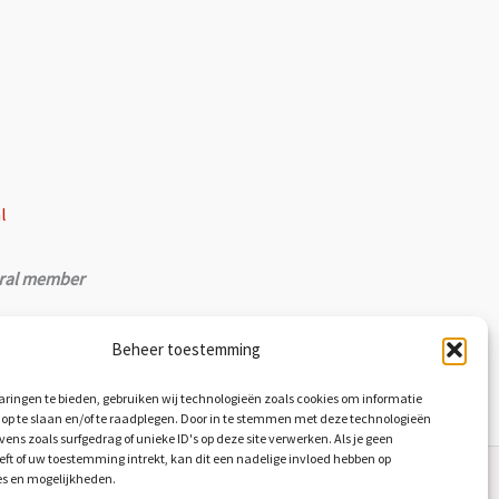
l
ral member
Beheer toestemming
ringen te bieden, gebruiken wij technologieën zoals cookies om informatie
 op te slaan en/of te raadplegen. Door in te stemmen met deze technologieën
ens zoals surfgedrag of unieke ID's op deze site verwerken. Als je geen
t of uw toestemming intrekt, kan dit een nadelige invloed hebben op
es en mogelijkheden.