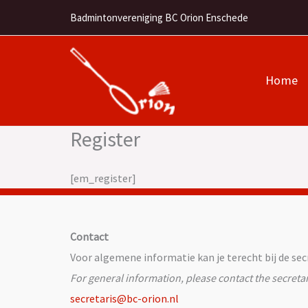
Ga
Badmintonvereniging BC Orion Enschede
naar
de
inhoud
Home
Register
[em_register]
Contact
Voor algemene informatie kan je terecht bij de secr
For general information, please contact the secretar
secretaris@bc-orion.nl