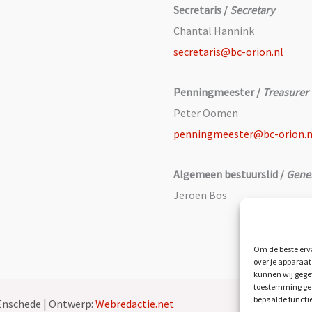
Secretaris /
Secretary
Chantal Hannink
secretaris@bc-orion.nl
Penningmeester /
Treasurer
Peter Oomen
penningmeester@bc-orion.n
Algemeen bestuurslid /
Gene
Jeroen Bos
Om de beste erva
over je apparaat
kunnen wij gegev
toestemming geef
bepaalde functi
Enschede | Ontwerp:
Webredactie.net