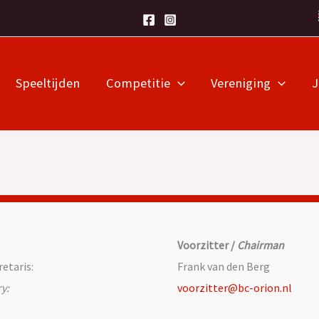
Speeltijden
Competitie
Vereniging
Voorzitter /
Chairman
etaris:
Frank van den Berg
y:
voorzitter@bc-orion.nl