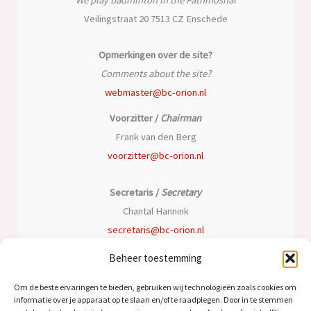
Veilingstraat 20 7513 CZ Enschede
Opmerkingen over de site?
Comments about the site?
webmaster@bc-orion.nl
Voorzitter /
Chairman
Frank van den Berg
voorzitter@bc-orion.nl
Secretaris /
Secretary
Chantal Hannink
secretaris@bc-orion.nl
Beheer toestemming
Penningmeester /
Treasurer
Peter Oomen
Om de beste ervaringen te bieden, gebruiken wij technologieën zoals cookies om
informatie over je apparaat op te slaan en/of te raadplegen. Door in te stemmen
penningmeester@bc-orion.nl