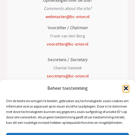
Opmerkingen over de site?
Comments about the site?
webmaster@bc-orion.nl
Voorzitter /
Chairman
Frank van den Berg
voorzitter@bc-orion.nl
Secretaris /
Secretary
Chantal Hannink
secretaris@bc-orion.nl
Beheer toestemming
Penningmeester /
Treasurer
Peter Oomen
Om de beste ervaringen te bieden, gebruiken wij technologieën zoals cookies om
informatie over je apparaat op te slaan en/of te raadplegen. Door in te stemmen
penningmeester@bc-orion.nl
met deze technologieën kunnen wij gegevens zoals surfgedrag of unieke ID's op
deze site verwerken. Als je geen toestemming geeft of uw toestemming intrekt,
kan dit een nadelige invloed hebben op bepaalde functies en mogelijkheden.
Algemeen bestuurslid /
General member
Jeroen Bos